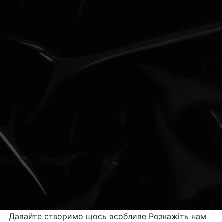
Давайте створимо
щось особливе
Розкажіть нам