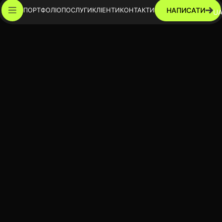
НАПИСАТИ
ПОРТФОЛІО
ПОСЛУГИ
КЛІЕНТИ
КОНТАКТИ
U
+38 (096) 103 00 10
+38 (067) 243 76 88
a@fnx.dp.ua