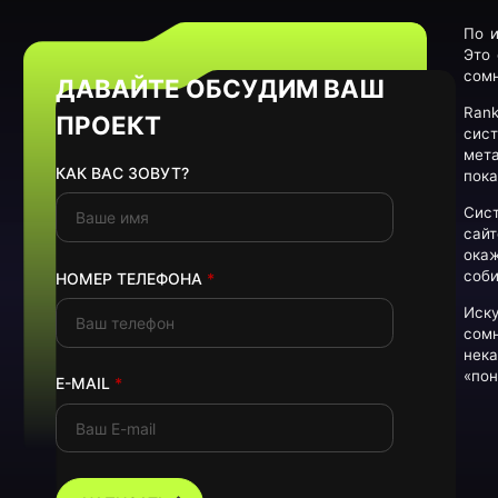
По и
Это 
сомн
ДАВАЙТЕ ОБСУДИМ ВАШ
Ran
ПРОЕКТ
сист
мета
КАК ВАС ЗОВУТ?
пока
Сист
сай
ока
соби
НОМЕР ТЕЛЕФОНА
*
Иску
сом
нека
«пон
E-MAIL
*