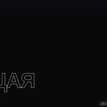
ЩАЯ
Г
08.