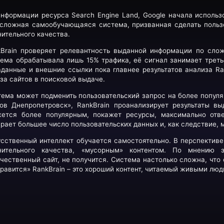
Telegram
Viber
Whatsapp
нформации ресурса Search Engine Land, Google начала использо
сложная самообучающаяся система, призванная сделать пользо
ительного качества.
kBrain проверяет релевантность выданной информации по слож
ема обрабатывала лишь 15% трафика, её сигнал занимает третье
данные и внешние ссылки пока главнее результатов анализа Ra
за сайтов в поисковой выдаче.
ема может подменить пользовательский запрос на более популяр
тов Днепропетровск», RankBrain проанализирует результаты в
жется более популярным, покажет ресурсы, максимально отв
рает большее число пользовательских данных и, как следствие, 
сственный интеллект обучается самостоятельно. В перспективе 
нительного качества, «мусорным» контентом. По мнению э
чественный сайт, не получится. Система настолько сложна, что
равится» RankBrain – это хороший контент, читаемый живыми люд