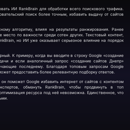
вать ИИ RankBrain для обработки всего поискового трафика.
вательский поиск более точным, избавить выдачу от сайтов
ному алгоритму, влияя на результаты ранжирования. Ранее
 место по важности среди сотен других. Текстовый контент,
nkBrain, но ИИ уже оказывает серьезное влияние на порядок
ный. К примеру, когда вы вводите в строку Google «создание
ыдачи и если аналогичный запрос «создание сайтов Днепр»
ечающие последнему. Благодаря топовым запросам Google
может предоставить более релевантную подборку ответов.
он поможет Google избавить интернет от сайтов с контентом
кспертов, обмануть RankBrain, чтобы продвинуть в топ
 оптимизация ресурса под неё невозможна. Единственное, что
ьми.