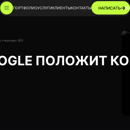
НАПИСАТЬ
R
ПОРТФОЛИО
УСЛУГИ
КЛИЕНТЫ
КОНТАКТЫ
ц «черному» SEO
OOGLE ПОЛОЖИТ К
+38 (096) 103 00 10
+38 (067) 243 76 88
a@fnx.dp.ua