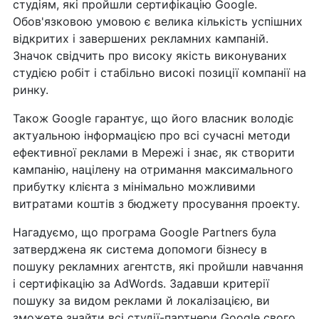
студіям, які пройшли сертифікацію Google.
Обов'язковою умовою є велика кількість успішних
відкритих і завершених рекламних кампаній.
Значок свідчить про високу якість виконуваних
студією робіт і стабільно високі позиції компанії на
ринку.
Також Google гарантує, що його власник володіє
актуальною інформацією про всі сучасні методи
ефективної реклами в Мережі і знає, як створити
кампанію, націлену на отримання максимального
прибутку клієнта з мінімально можливими
витратами коштів з бюджету просування проекту.
Нагадуємо, що програма Google Partners була
затверджена як система допомоги бізнесу в
пошуку рекламних агентств, які пройшли навчання
і сертифікацію за AdWords. Задавши критерії
пошуку за видом реклами й локалізацією, ви
зможете знайти всі студії-партнери Google свого