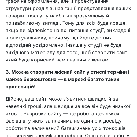
графічне оформлення, але й проектування
структури розділів, навігації, представлення ваших
товарів і послуг у найбільш зрозумілому й
привабливому вигляді. Тому для всіх буде краще,
якщо ви відповісте на всі питання студії, викладені
в опитувальнику, причому підійдете до цих
відповідей усвідомлено. Інакше у студії не буде
вихідного матеріалу для того, щоб створити сайт,
який буде корисний вам і вашим клієнтам.
3. Можна створити якісний сайт у стислі терміни і
майже безкоштовно — в мережі багато таких
пропозицій!
Дійсно, ваш сайт може з'явитися швидко й за
невеликі гроші, але швидше за все він буде низької
якості. Розробка сайту — це робота декількох
фахівців, у яких за плечима не один рік досвіду
роботи та величезний багаж знань усіх тонкощів
цієї вельми специфічної роботи. Оцінювати роботу