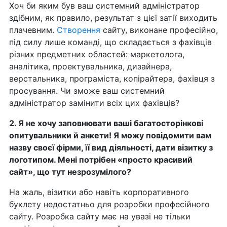
Хоч би яким був ваш системний адміністратор
здібним, як правило, результат з цієї затії виходить
плачевним.
Створення
сайту, виконане професійно,
під силу лише команді, що складається з фахівців
різних предметних областей: маркетолога,
аналітика, проектувальника, дизайнера,
верстальника, програміста, копірайтера, фахівця з
просування. Чи зможе ваш системний
адміністратор замінити всіх цих фахівців?
2. Я не хочу заповнювати ваші багатосторінкові
опитувальники й анкети! Я можу повідомити вам
назву своєї фірми, її вид діяльності, дати візитку з
логотипом. Мені потрібен «просто красивий
сайт», що тут незрозумілого?
На жаль, візитки або навіть корпоративного
буклету недостатньо для розробки професійного
сайту. Розробка сайту має на увазі не тільки