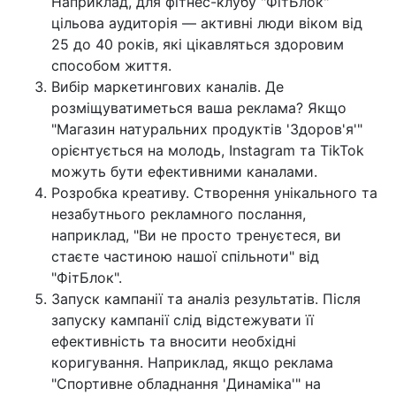
Наприклад, для фітнес-клубу "ФітБлок"
цільова аудиторія — активні люди віком від
25 до 40 років, які цікавляться здоровим
способом життя.
Вибір маркетингових каналів. Де
розміщуватиметься ваша реклама? Якщо
"Магазин натуральних продуктів 'Здоров'я'"
орієнтується на молодь, Instagram та TikTok
можуть бути ефективними каналами.
Розробка креативу. Створення унікального та
незабутнього рекламного послання,
наприклад, "Ви не просто тренуєтеся, ви
стаєте частиною нашої спільноти" від
"ФітБлок".
Запуск кампанії та аналіз результатів. Після
запуску кампанії слід відстежувати її
ефективність та вносити необхідні
коригування. Наприклад, якщо реклама
"Спортивне обладнання 'Динаміка'" на