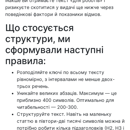
Інакше Ви отримаєте текст «для роботів» і
ризикуєте скотитися у видачі ще нижче через
поведінкові фактори й показники відмов.
Що стосується
структури, ми
сформували наступні
правила:
Розподіляйте ключі по всьому тексту
рівномірно, з інтервалами не менше двох-
трьох речень.
Уникайте великих абзаців. Максимум — це
приблизно 400 символів. Оптимально для
читабельності — 200-300.
Структуруйте текст. Навіть на маленьку
статтю в півтори-дві тисячі символів можна й
потрібно робити кілька підзаголовків (Н2, Н3 і