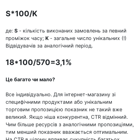
S*100/K
де:
S
- кількість виконаних замовлень за певний
проміжок часу;
K
- загальне число унікальних (!)
Відвідувачів за аналогічний період.
18*100/570=3,1%
Це багато чи мало?
Все індивідуально. Для інтернет-магазину зі
специфічними продуктами або унікальним
торговим пропозицією показник не такий вже
великий. Якщо ніша конкурентна, CTR відмінний.
Чим більше ресурсів з аналогічними пропозиціями,
тим менший показник вважається оптимальним.
На CTR в цілому впливає сукупність багатьох