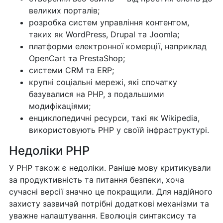
великих порталів;
розробка систем управління контентом,
таких як WordPress, Drupal та Joomla;
платформи електронної комерції, наприклад
OpenCart та PrestaShop;
системи CRM та ERP;
крупні соціальні мережі, які спочатку
базувалися на PHP, з подальшими
модифікаціями;
енциклопедичні ресурси, такі як Wikipedia,
використовують PHP у своїй інфраструктурі.
Недоліки PHP
У PHP також є недоліки. Раніше мову критикували
за продуктивність та питання безпеки, хоча
сучасні версії значно це покращили. Для надійного
захисту зазвичай потрібні додаткові механізми та
уважне налаштування. Еволюція синтаксису та