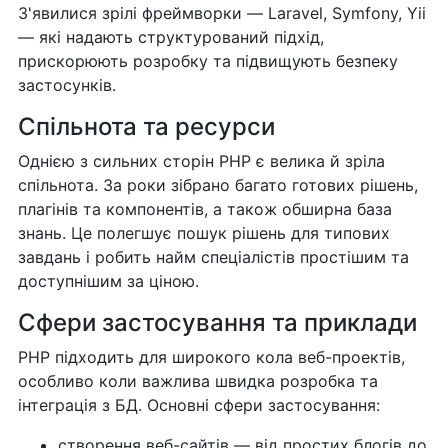
З'явилися зрілі фреймворки — Laravel, Symfony, Yii
— які надають структурований підхід,
прискорюють розробку та підвищують безпеку
застосунків.
Спільнота та ресурси
Однією з сильних сторін PHP є велика й зріла
спільнота. За роки зібрано багато готових рішень,
плагінів та компонентів, а також обширна база
знань. Це полегшує пошук рішень для типових
завдань і робить найм спеціалістів простішим та
доступнішим за ціною.
Сфери застосування та приклади
PHP підходить для широкого кола веб-проектів,
особливо коли важлива швидка розробка та
інтеграція з БД. Основні сфери застосування:
створення веб-сайтів — від простих блогів до