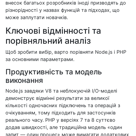
внесок багатьох розробників іноді призводять до
різнорідності у назвах функцій та підходах, що
може заплутати новачків.
Ключові відмінності та
порівняльний аналіз
Щоб зробити вибір, варто порівняти Node.js і PHP
за основними параметрами.
Продуктивність та модель
виконання
Node.js завдяки V8 та неблокуючій I/O-моделі
демонструє відмінні результати за великої
кількості одночасних підключень та операцій з
очікуванням, тому підходить для застосунків
реального часу. PHP у версіях 7 та 8 суттєво
додав швидкості, але традиційна модель «один
запит — один процес» може вимагати додаткових