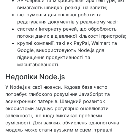
API-сервіси та мікросервізні архітектури, які
вимагають швидкої реакції на запити;
інструменти для спільної роботи та
редагування документів у реальному часі;
системи Інтернету речей, що обробляють
потоки даних від великої кількості пристроїв;
крупні компанії, такі як PayPal, Walmart та
Google, використовують Node.js для
підвищення продуктивності та
масштабованості.
Недоліки Node.js
У Node.js є свої нюанси. Кодова база часто
потребує глибокого розуміння JavaScript та
асинхронних патернів. Швидкий розвиток
екосистеми змушує регулярно оновлювати
залежності, що іноді викликає проблеми
сумісності. Для важких обчислень однопоточна
модель може стати вузьким місцем: тривалі