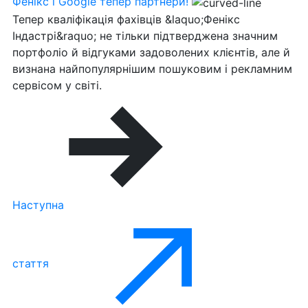
Фенікс і Google тепер партнери!
Тепер кваліфікація фахівців &laquo;Фенікс
Індастрі&raquo; не тільки підтверджена значним
портфоліо й відгуками задоволених клієнтів, але й
визнана найпопулярнішим пошуковим і рекламним
сервісом у світі.
Наступна
стаття