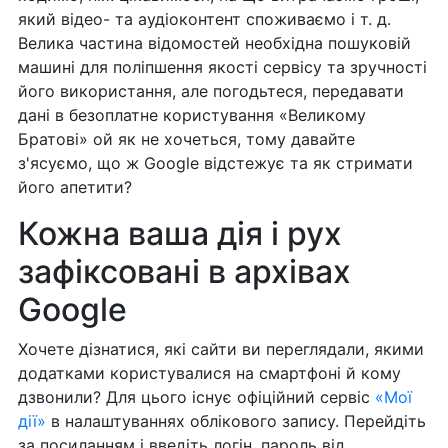
який відео- та аудіоконтент споживаємо і т. д.
Велика частина відомостей необхідна пошуковій
машині для поліпшення якості сервісу та зручності
його використання, але погодьтеся, передавати
дані в безоплатне користування «Великому
Братові» ой як не хочеться, тому давайте
з'ясуємо, що ж Google відстежує та як стримати
його апетити?
Кожна ваша дія і рух
зафіксовані в архівах
Google
Хочете дізнатися, які сайти ви переглядали, якими
додатками користувалися на смартфоні й кому
дзвонили? Для цього існує офіційний сервіс
«Мої
дії»
в налаштуваннях облікового запису. Перейдіть
за посиланням і введіть логін, пароль від