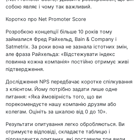
собою являє і чому так важливий.
Коротко про Net Promoter Score
Розробкою концепції більше 10 років тому
займалися Фред Райхельд, Bain & Company і
Satmetrix. За роки вона не зазнала істотних змін,
але фраза Райхельда: «Відстежувати індекс
повинна кожна компанія» постійно отримує живі
підтвердження.
Дослідження NPS передбачає коротке спілкування
з клієнтом. Йому потрібно задати лише одне
питання: «Яка ймовірність того, що ви
порекомендуєте нашу компанію друзям або
колегам. Оцініть за шкалою від 0 до 10».
Результати опитування легко обробляються. Ви
отримуєте відповіді, складаєте таблицю і
підраховуєте опитаних, які поставили три види